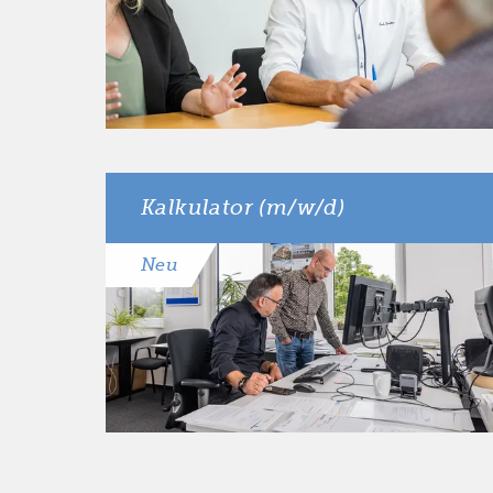
Anzahl der
20 Stunden
Stunden
Ort
Gronau
Kalkulator (m/w/d)
Neu
Anzahl der
40 Stunden
Stunden
Ort
Gronau