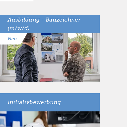
Ausbildung - Bauzeichner
(m/w/d)
Neu
Ort
Gronau
Initiativbewerbung
Ort
Gronau