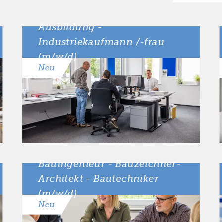
Ausbildung -
Industriekaufmann /-frau
(m/w/d)
Neu
Bauingenieur - Bauzeichner-
Architekt - Bautechniker
(m/w/d)
Neu
Anzahl der
40 Stunden