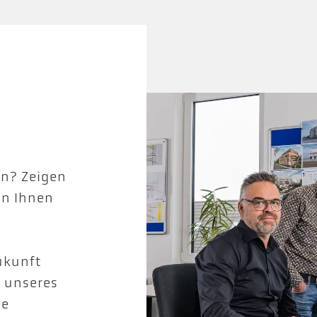
en? Zeigen
 in Ihnen
ukunft
l unseres
ie