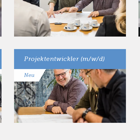
Stunden
Ort
Gronau
Projektentwickler (m/w/d)
Neu
Anzahl der
40 Stunden
Stunden
Ort
Gronau