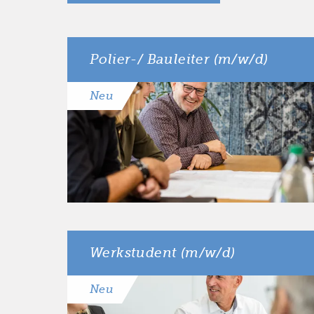
Polier-/ Bauleiter (m/w/d)
Neu
Werkstudent (m/w/d)
Neu
Erfahrung
Werkstudenten